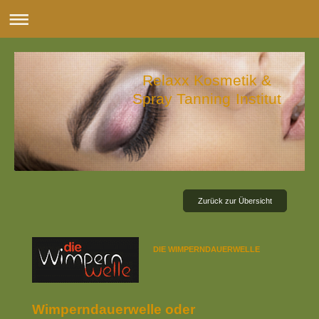
Relaxx Kosmetik &
Spray Tanning Institut
Zurück zur Übersicht
DIE WIMPERNDAUERWELLE
Wimperndauerwelle oder