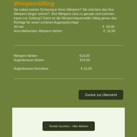
Wimpernlifting
Sie haben keinen Schwung in Ihren Wimpern? Sie möchten das ihre
Wimpern länger wirken? Ihre Wimpern sind zu gerade und kommen
kaum zur Geltung? Dann ist die Wimperndauerwelle-Lifting genau das
Richtige für einen schönen Augenaufschlag!
45 min € 69,00
Anschließendes Wimpern färben € 10,00
Wimpern färben €10,00
Augenbrauen färben €10,00
Augenbrauen Korrektur € 15,00
Zurück zur Übersicht
Termin buchen - Hier klicken